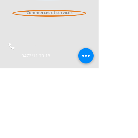
Commerces et services
Appeler
0472/11.70.15
Écrire
adlvielsalm@gmail.com
Suivre
© 2023 par Marketmobile.