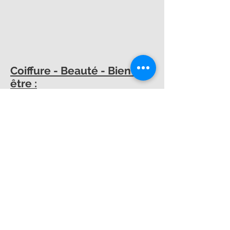
Coiffure - Beauté - Bien-
être :
Capital Beauté
(Vielsalm) - 080/21.45.39
ou 0471/37.71.43
Cocoon - centre LPG
(Vielsalm) -
0497/04.05.51
Encre toi et moi
(Vielsalm) -tatoueur-
080/21.41.66 ou 0479/12.15.02
Espace Créacor
(Grand-Halleux) -
080/42.05.780 ou 494/54.20.78
Image de Soi
(Vielsalm) - 0474/81.26.43
amedeblire@yahoo.fr -
ou
via Facebook
Institut Magali
(Vielsalm) - 0483/62.58.17
Prends soin Del
(Hébronval) -
0497/50.43.30 ou 0497/50.43.30 -
page