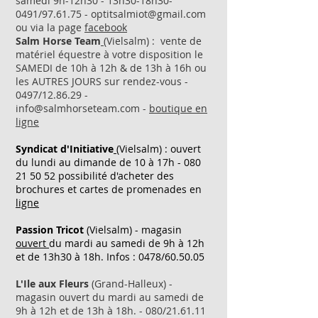
samedi 9h-12h30 - 13h30-18h30-
0491/97.61.75 -
optitsalmiot@gmail.com
ou via la page
facebook
Salm Horse Team
(Vielsalm
)
: vente de
matériel équestre à votre disposition le
SAMEDI de 10h à 12h & de 13h à 16h ou
les AUTRES JOURS sur rendez-vous -
0497/12.86.29 -
info@salmhorseteam.com
-
boutique en
ligne
Syndicat d'Initiative
(Vielsalm) : ouvert
du lundi au dimande de 10 à 17h -
080
21 50 52
possibilité d'acheter des
brochures et cartes de promenades en
ligne
Passion Tricot
(Vielsalm) - magasin
ouvert
du mardi au samedi de 9h à 12h
et de 13h30 à 18h. Infos : 0478/60.50.05
L'Ile aux Fleurs
(Grand-Halleux) -
magasin ouvert du mardi au samedi de
9h à 12h et de 13h à 18h. - 080/21.61.11