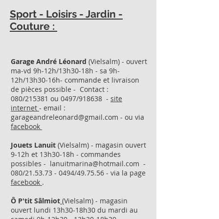
Sport - Loisirs - Jardin -
Couture :
Garage André Léonard
(Vielsalm) - ouvert
ma-vd 9h-12h/13h30-18h - sa 9h-
12h/13h30-16h- commande et livraison
de pièces possible - Contact :
080/215381 ou 0497/918638 -
site
internet
- email :
garageandreleonard@gmail.com - ou via
facebook
Jouets Lanuit
(Vielsalm) - magasin ouvert
9-12h et 13h30-18h - commandes
possibles -
lanuitmarina@hotmail.com
-
080/21.53.73 - 0494/49.75.56 - via la page
facebook
.
Ô P'tit Sâlmiot
(Vielsalm) - magasin
ouvert lundi 13h30-18h30 du mardi au