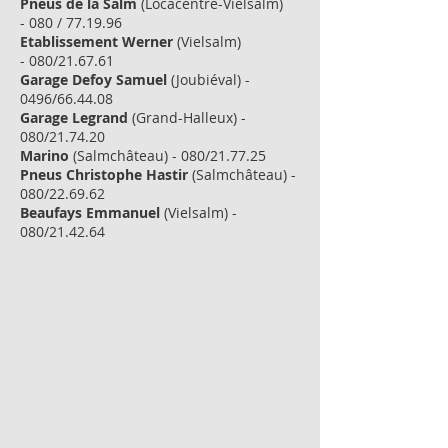
Pneus de la Salm
(Locacentre-Vielsalm)
- 080 / 77.19.96
Etablissement Werner
(Vielsalm)
- 080/21.67.61
Garage Defoy Samuel
(Joubiéval) -
0496/66.44.08
Garage Legrand
(Grand-Halleux) -
080/21.74.20
Marino
(Salmchâteau) - 080/21.77.25
Pneus Christophe Hastir
(Salmchâteau) -
080/22.69.62
Beaufays Emmanuel
(Vielsalm) -
080/21.42.64