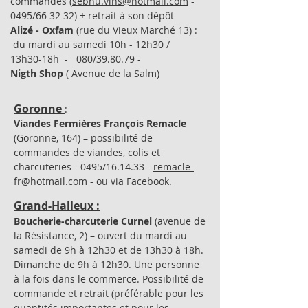
commandes (
sebhu.vins@hotmail.com
-
0495/66 32 32) + retrait à son dépôt
Alizé - Oxfam
(rue du Vieux Marché 13) :
du mardi au samedi 10h - 12h30 /
13h30-18h - 080/39.80.79 -
Nigth Shop
( Avenue de la Salm)
Goronne
:
Viandes Fermières François Remacle
(Goronne, 164) – possibilité de
commandes de viandes, colis et
charcuteries - 0495/16.14.33 -
remacle-
fr@hotmail.com - ou via Facebook.
Grand-Halleux :
Boucherie-charcuterie Curnel
(avenue de
la Résistance, 2) – ouvert du mardi au
samedi de 9h à 12h30 et de 13h30 à 18h.
Dimanche de 9h à 12h30. Une personne
à la fois dans le commerce. Possibilité de
commande et retrait (préférable pour les
quantités importantes et pour les