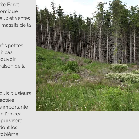
tite Forêt
onomique
vaux et ventes
 massifs de la
très petites
it pas
 pouvoir
raison de la
puis plusieurs
actère
ue importante
e l'épicéa.
ppui visera
dont les
problème.