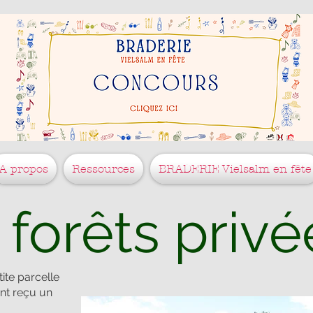
A propos
Ressources
BRADERIE Vielsalm en fête
 forêts privé
tite parcelle
nt reçu un